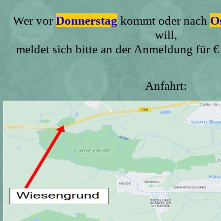
Wer vor
Donnerstag
kommt oder nach
O
will,
meldet sich bitte an der Anmeldung für €
Anfahrt: