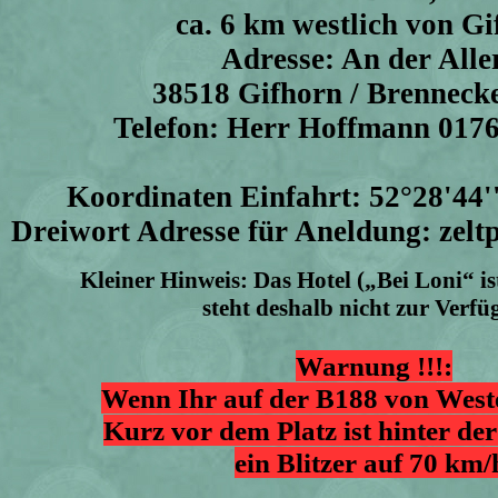
ca. 6 km westlich von Gi
Adresse: An der Alle
38518 Gifhorn / Brenneck
Telefon: Herr Hoffmann 017
Koordinaten Einfahrt: 52°28'44
Dreiwort Adresse für Aneldung: zeltp
Kleiner Hinweis: Das Hotel („Bei Loni“ is
steht deshalb nicht zur Verfü
Warnung !!!:
Wenn Ihr auf der B188 von West
Kurz vor dem Platz ist hinter de
ein Blitzer auf 70 km/